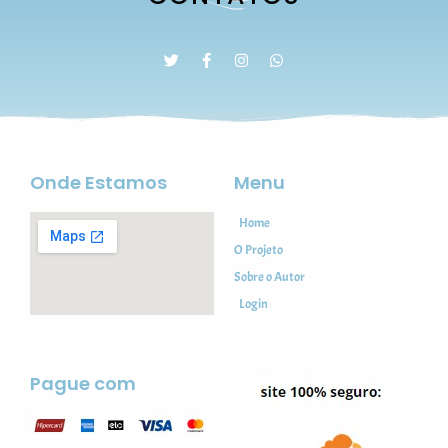
Onde Estamos
Menu
Home
O Projeto
Sobre o Autor
Login
Pague com